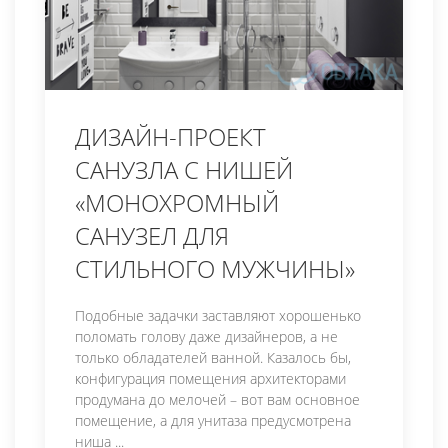
ДИЗАЙН-ПРОЕКТ
САНУЗЛА С НИШЕЙ
«МОНОХРОМНЫЙ
САНУЗЕЛ ДЛЯ
СТИЛЬНОГО МУЖЧИНЫ»
Подобные задачки заставляют хорошенько
поломать голову даже дизайнеров, а не
только обладателей ванной. Казалось бы,
конфигурация помещения архитекторами
продумана до мелочей – вот вам основное
помещение, а для унитаза предусмотрена
ниша ...