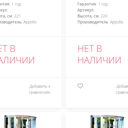
антия
: 1 год
Гарантия
: 1 год
кул
:
Артикул
:
та, см
: 221
Высота, см
: 220
изводитель
: Appollo
Производитель
: Appollo
ЕТ В
НЕТ В
АЛИЧИИ
НАЛИЧИИ
Добавить к
Добав
сравнению
сравн