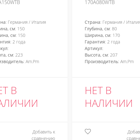
A150WTB
170A080WTB
ана
: Германия / Италия
Страна
: Германия / Итали
ина, см
: 150
Глубина, см
: 80
ина, см
: 150
Ширина, см
: 170
антия
: 2 года
Гарантия
: 2 года
кул
:
Артикул
:
та, см
: 223
Высота, см
: 207
изводитель
: Am.Pm
Производитель
: Am.Pm
ЕТ В
НЕТ В
АЛИЧИИ
НАЛИЧИИ
Добавить к
Добав
сравнению
сравн