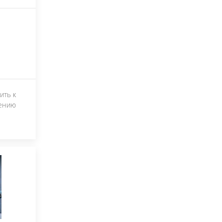
ить к
ению