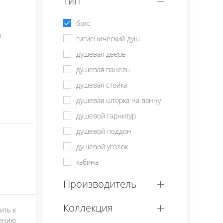
Тип
бокс
я
гигиенический душ
душевая дверь
душевая панель
душевая стойка
душевая шторка на ванну
душевой гарнитур
душевой поддон
душевой уголок
кабина
Производитель
Коллекция
ить к
ению