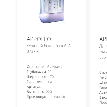
APPOLLO
AP
Душевой бокс с баней, A-
Душе
0737 R
г/м 
856
Страна
: Китай / Италия
Глубина, см
: 90
Стр
Ширина, см
: 170
Глуб
Гарантия
: 1 год
Шир
Артикул
:
Гар
Высота, см
: 220
Арти
Производитель
: Appollo
Высо
Про