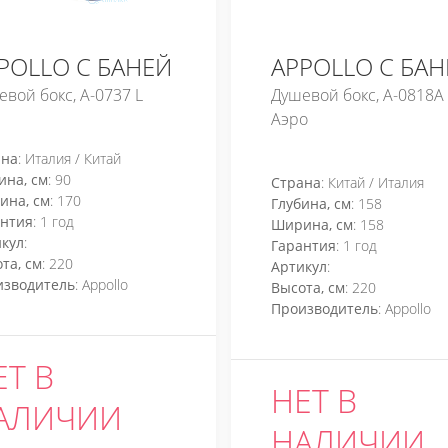
POLLO С БАНЕЙ
APPOLLO С БА
вой бокс, A-0737 L
Душевой бокс, A-0818A
Аэро
ана
: Италия / Китай
ина, см
: 90
Страна
: Китай / Италия
ина, см
: 170
Глубина, см
: 158
антия
: 1 год
Ширина, см
: 158
кул
:
Гарантия
: 1 год
та, см
: 220
Артикул
:
изводитель
: Appollo
Высота, см
: 220
Производитель
: Appollo
ЕТ В
НЕТ В
АЛИЧИИ
НАЛИЧИИ