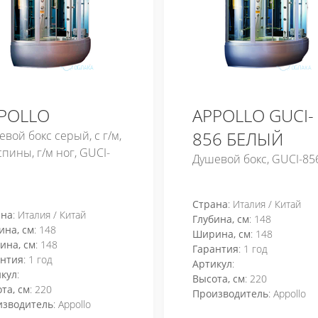
POLLO
APPOLLO GUCI-
856 БЕЛЫЙ
вой бокс серый, с г/м,
спины, г/м ног, GUCI-
Душевой бокс, GUCI-85
Страна
: Италия / Китай
ана
: Италия / Китай
Глубина, см
: 148
ина, см
: 148
Ширина, см
: 148
ина, см
: 148
Гарантия
: 1 год
антия
: 1 год
Артикул
:
кул
:
Высота, см
: 220
та, см
: 220
Производитель
: Appollo
изводитель
: Appollo