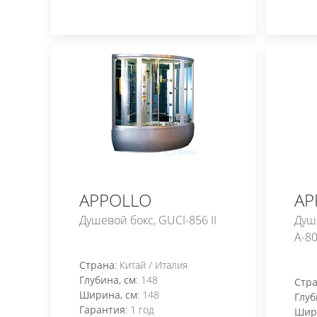
APPOLLO
AP
Душевой бокс, GUCI-856 II
Душ
А-80
Страна
: Китай / Италия
Глубина, см
: 148
Стр
Ширина, см
: 148
Глуб
Гарантия
: 1 год
Шир