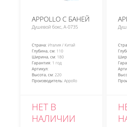
APPOLLO С БАНЕЙ
AP
Душевой бокс, A-0735
Душе
Страна
: Италия / Китай
Стр
Глубина, см
: 110
Глуб
Ширина, см
: 180
Шир
Гарантия
: 1 год
Гар
Артикул
:
Арти
Высота, см
: 220
Высо
Производитель
: Appollo
Про
НЕТ В
Н
НАЛИЧИИ
Н