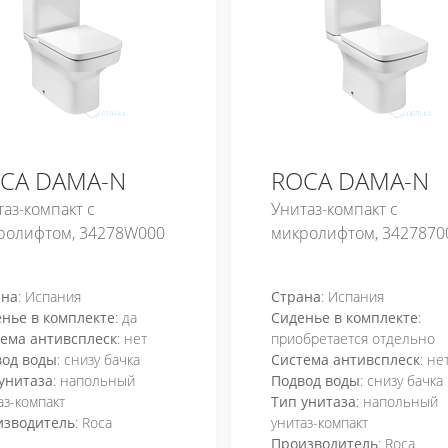
CA DAMA-N
ROCA DAMA-N
аз-компакт с
Унитаз-компакт с
ролифтом, 34278W000
микролифтом, 3427870
ана
: Испания
Страна
: Испания
нье в комплекте
: да
Сиденье в комплекте
:
ема антивсплеск
: нет
приобретается отдельно
вод воды
: снизу бачка
Система антивсплеск
: не
унитаза
: напольный
Подвод воды
: снизу бачка
аз-компакт
Тип унитаза
: напольный
изводитель
: Roca
унитаз-компакт
Производитель
: Roca