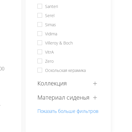
Santeri
Serel
Simas
Vidima
Villeroy & Boch
VitrA
Zero
00
Оскольская керамика
Коллекция
Материал сиденья
т
Показать
больше
фильтров