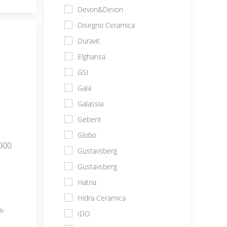
Devon&Devon
Disegno Ceramica
Duravit
Elghansa
GSI
Gala
Galassia
Geberit
Globo
000
Gustavsberg
Gustavsberg
Hatria
Hidra Ceramica
т
ть
IDO