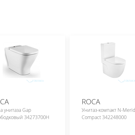
CA
ROCA
а унитаза Gap
Унитаз-компакт N-Merid
ободковый 34273700H
Compact 342248000