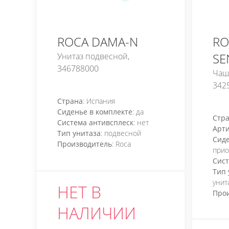
ROCA DAMA-N
RO
SE
Унитаз подвесной,
346788000
Чаша
342
Страна
: Испания
Сиденье в комплекте
: да
Стр
Система антивсплеск
: нет
Арти
Тип унитаза
: подвесной
Сиде
Производитель
: Roca
прио
Сист
Тип 
унит
НЕТ В
Про
НАЛИЧИИ