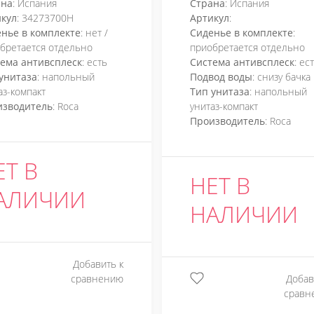
ана
: Испания
Страна
: Испания
кул
: 34273700H
Артикул
:
нье в комплекте
: нет /
Сиденье в комплекте
:
бретается отдельно
приобретается отдельно
ема антивсплеск
: есть
Система антивсплеск
: ес
унитаза
: напольный
Подвод воды
: снизу бачка
аз-компакт
Тип унитаза
: напольный
изводитель
: Roca
унитаз-компакт
Производитель
: Roca
ЕТ В
НЕТ В
АЛИЧИИ
НАЛИЧИИ
Добавить к
сравнению
Добав
сравн