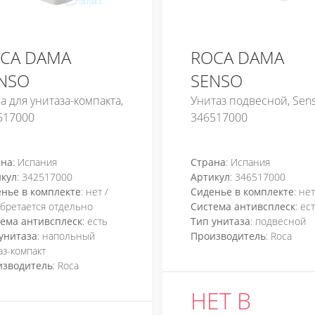
CA DAMA
ROCA DAMA
NSO
SENSO
 для унитаза-компакта,
Унитаз подвесной, Sen
517000
346517000
ана
: Испания
Страна
: Испания
кул
: 342517000
Артикул
: 346517000
нье в комплекте
: нет /
Сиденье в комплекте
: не
бретается отдельно
Система антивсплеск
: ес
ема антивсплеск
: есть
Тип унитаза
: подвесной
унитаза
: напольный
Производитель
: Roca
аз-компакт
изводитель
: Roca
НЕТ В