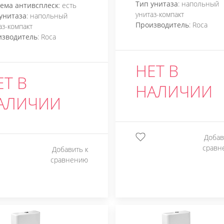
Тип унитаза
: напольный
ема антивсплеск
: есть
унитаз-компакт
унитаза
: напольный
Производитель
: Roca
аз-компакт
изводитель
: Roca
НЕТ В
ЕТ В
НАЛИЧИИ
АЛИЧИИ
Добав
сравн
Добавить к
сравнению