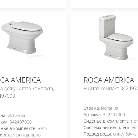
CA AMERICA
ROCA AMERICA
 для унитаза-компакта,
Унитаз-компакт 342497
497000
Страна
: Испания
Артикул
: 342497000
ана
: Испания
Сиденье в комплекте
: не
кул
: 342497000
Система антивсплеск
: ес
нье в комплекте
: нет /
Подвод воды
: снизу бачка
бретается отдельно