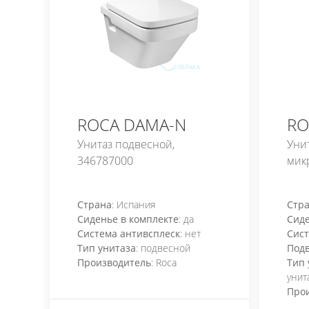
ROCA DAMA-N
RO
Унитаз подвесной,
Унит
346787000
мик
Страна
: Испания
Стр
Сиденье в комплекте
: да
Сиде
Система антивсплеск
: нет
Сист
Тип унитаза
: подвесной
Под
Производитель
: Roca
Тип 
унит
Про