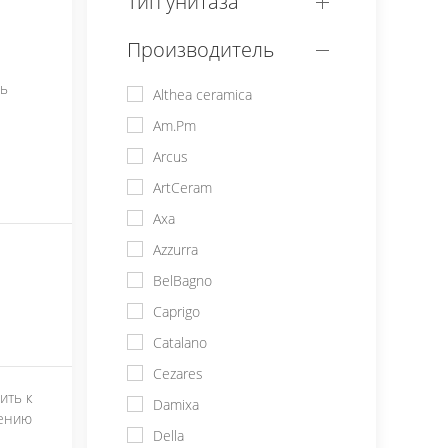
Тип унитаза
Производитель
ть
Althea ceramica
Am.Pm
Arcus
ArtCeram
Axa
Azzurra
BelBagno
Caprigo
Catalano
Cezares
ить к
Damixa
ению
Della