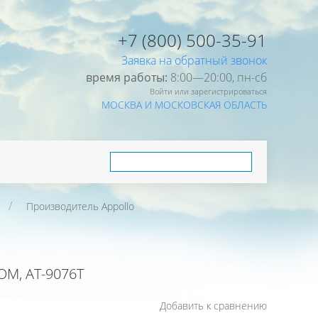
+7 (800) 500-35-91
Заявка на обратный звонок
время работы:
8:00—20:00, пн-cб
Войти или зарегистрироваться
МОСКВА И МОСКОВСКАЯ ОБЛАСТЬ
Производитель Appollo
М, AT-9076T
Добавить к сравнению