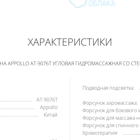
APPOLLO
194 400
РУБ
ХАРАКТЕРИСТИКИ
В КОРЗИНУ
КУПИТЬ В 1 КЛИК
А APPOLLO AT-9076T УГЛОВАЯ ГИДРОМАССАЖНАЯ СО СТЕ
Подводная подсветка:
AT-9076T
Форсунок аэромассажа:
Appollo
Форсунок для бокового 
Китай
Форсунок для массажа н
Форсунок для спинного 
Хромотерапия: