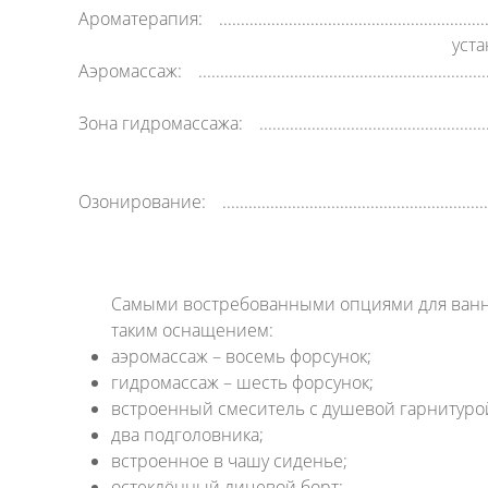
Ароматерапия:
уст
Аэромассаж:
Зона гидромассажа:
Озонирование:
Самыми востребованными опциями для ванн я
таким оснащением:
аэромассаж – восемь форсунок;
гидромассаж – шесть форсунок;
встроенный смеситель с душевой гарнитуро
два подголовника;
встроенное в чашу сиденье;
остеклённый лицевой борт;