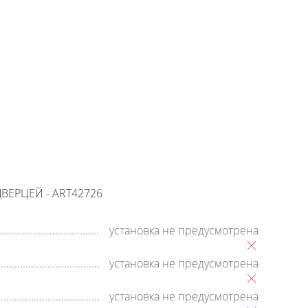
+7 (800) 500-35-91
Заявка на обратный звонок
время работы:
8:00—20:00,
пн-cб
ВЕРЦЕЙ - ART42726
установка не предусмотрена
установка не предусмотрена
установка не предусмотрена