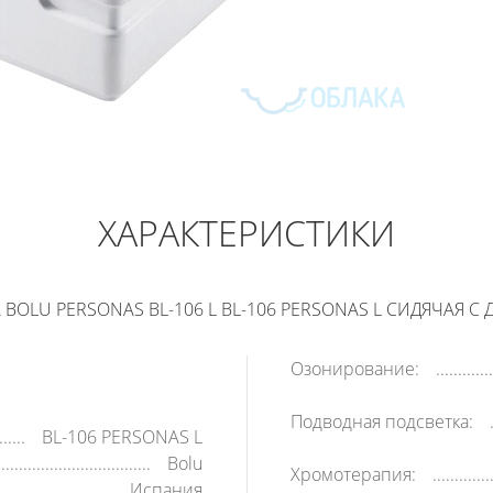
BOLU PERSONAS BL-106 L
210 000
РУБ
ХАРАКТЕРИСТИКИ
В КОРЗИНУ
КУПИТЬ В 1 КЛИК
BOLU PERSONAS BL-106 L BL-106 PERSONAS L СИДЯЧАЯ С Д
Озонирование:
Подводная подсветка:
BL-106 PERSONAS L
Bolu
Хромотерапия:
Испания