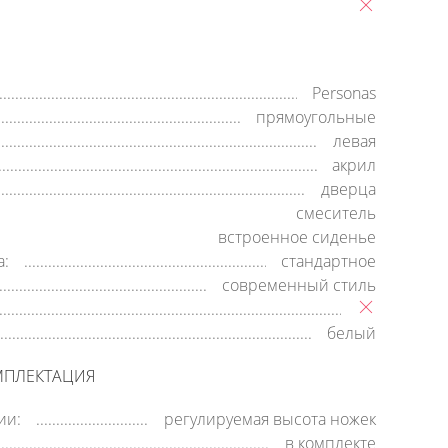
Personas
прямоугольные
левая
акрил
дверца
смеситель
встроенное сиденье
а:
стандартное
современный стиль
белый
МПЛЕКТАЦИЯ
ии:
регулируемая высота ножек
в комплекте