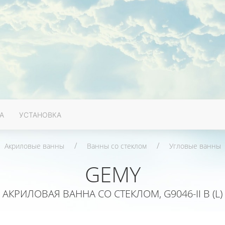
А
УСТАНОВКА
Акриловые ванны
Ванны со стеклом
Угловые ванны
GEMY
АКРИЛОВАЯ ВАННА СО СТЕКЛОМ, G9046-II B (L)