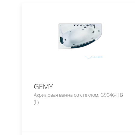
GEMY
Акриловая ванна со стеклом, G9046-II B
(L)