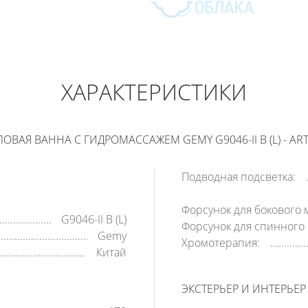
GEMY
78 000
РУБ
ХАРАКТЕРИСТИКИ
В КОРЗИНУ
КУПИТЬ В 1 КЛИК
ОВАЯ ВАННА С ГИДРОМАССАЖЕМ GEMY G9046-II B (L) - AR
Подводная подсветка:
Форсунок для бокового 
G9046-II B (L)
Форсунок для спинного 
Gemy
Хромотерапия:
Китай
ЭКСТЕРЬЕР И ИНТЕРЬЕР