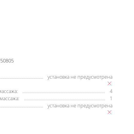
+7 (800) 500-35-91
Заявка на обратный звонок
время работы:
8:00—20:00,
пн-cб
T50805
установка не предусмотрена
массажа:
4
массажа:
1
установка не предусмотрена