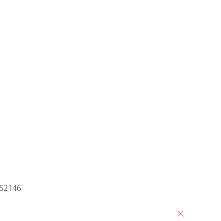
NCO
+7 (800) 500-35-91
Заявка на обратный звонок
время работы:
8:00—20:00,
пн-cб
52146