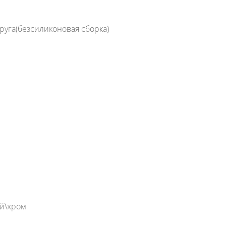
уга(безсиликоновая сборка)
ый\хром