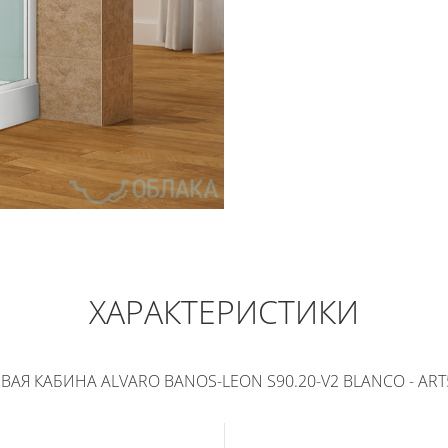
ALVARO BANOS-LEON S90.20-V2 BLA
70 450
РУБ
ХАРАКТЕРИСТИКИ
В КОРЗИНУ
КУПИТЬ В 1 КЛИК
ВАЯ КАБИНА ALVARO BANOS-LEON S90.20-V2 BLANCO - ART