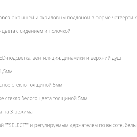
lanco
с крышей и акриловым поддоном в форме четверти кр
о цвета с сидением и полочкой
ED-подсветка, вентиляция, динамики и верхний душ
1,5мм
асное стекло толщиной 5мм
ое стекло белого цвета толщиной 5мм
ы на 3-режима
ой ""SELECT"" и регулируемым держателем по высоте, бел