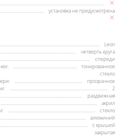
установка не предусмотрена
Leon
четверть круга
спереди
нки:
тонированное
стекло
ери:
прозрачное
ри:
2
раздвижная
акрил
и:
стекло
алюминий
c крышей
закрытая