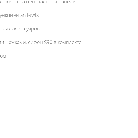
оложены на центральной панели
нкцией anti-twist
евых аксессуаров
и ножками, сифон S90 в комплекте
ром