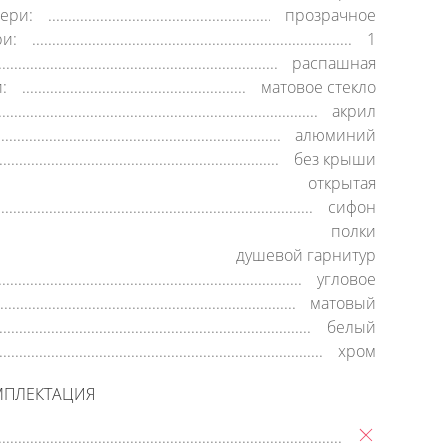
ери:
прозрачное
ри:
1
распашная
:
матовое стекло
акрил
алюминий
без крыши
открытая
сифон
полки
душевой гарнитур
угловое
матовый
белый
хром
МПЛЕКТАЦИЯ