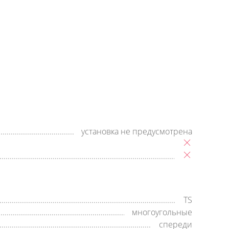
+7 (800) 500-35-91
Заявка на обратный звонок
время работы:
8:00—20:00,
пн-cб
установка не предусмотрена
TS
многоугольные
спереди