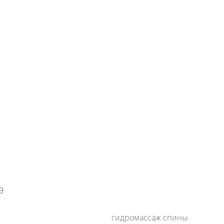
+7 (800) 500-35-91
Заявка на обратный звонок
время работы:
8:00—20:00,
пн-cб
9
гидромассаж спины