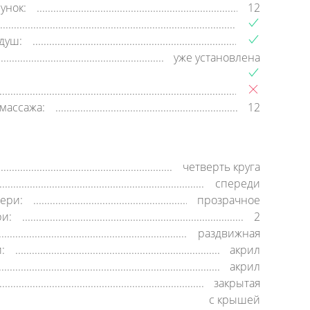
унок:
12
душ:
уже установлена
массажа:
12
четверть круга
спереди
ери:
прозрачное
ри:
2
раздвижная
:
акрил
акрил
закрытая
c крышей