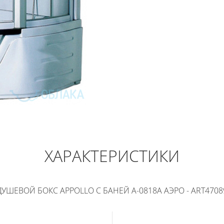
APPOLLO С БАНЕЙ
202 500
РУБ
ХАРАКТЕРИСТИКИ
В КОРЗИНУ
КУПИТЬ В 1 КЛИК
ДУШЕВОЙ БОКС APPOLLO С БАНЕЙ A-0818A АЭРО - ART4708