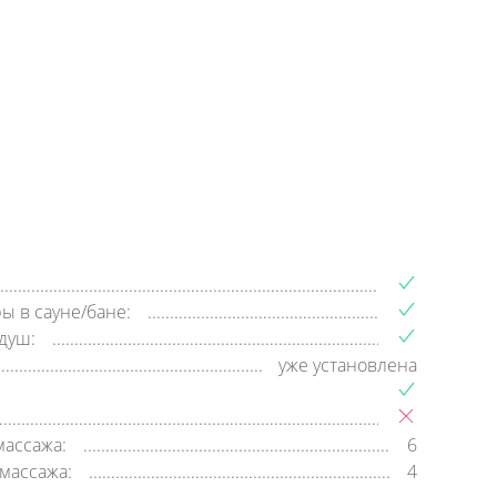
+7 (800) 500-35-91
Заявка на обратный звонок
время работы:
8:00—20:00,
пн-cб
ы в сауне/бане:
душ:
уже установлена
массажа:
6
массажа:
4