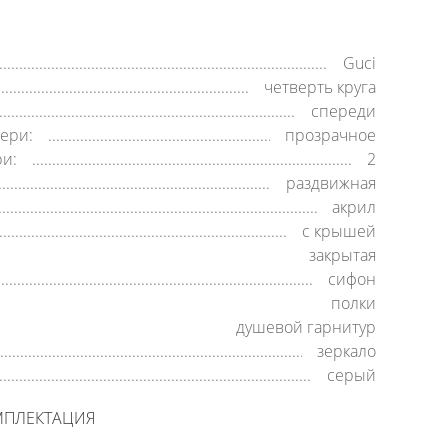
Guci
четверть круга
спереди
ери:
прозрачное
ри:
2
раздвижная
акрил
c крышей
закрытая
сифон
полки
душевой гарнитур
зеркало
серый
МПЛЕКТАЦИЯ