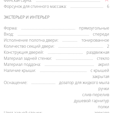
Финская сауна:
Форсунок для спинного массажа:
6
ЭКСТЕРЬЕР И ИНТЕРЬЕР
Форма:
прямоугольные
Вход:
спереди
Исполнение полотна двери:
тонированное
Количество секций двери:
2
Конструкция дверей:
раздвижная
Материал задней стенки:
стекло
Материал поддона:
акрил
Наличие крыши:
c крышей
закрытая
Оснащение:
дозатор для жидкого мыла
ручки
слив-перелив
душевой гарнитур
полки
Цвет задней стенки:
зеркало