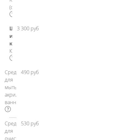
(салатовый)
Шторки
3 300 руб
и
карнизы
Карниз
Средство
490 руб
для
мытья
акриловых
ванн
Средство
530 руб
для
очистки