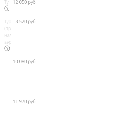
Турбо
12 050 руб
Турбо
3 520 руб
(при
наличии
аэромассажа)
Смеситель
10 080 руб
TRIT-
211
(четырехпозиционный)
Смеситель
11 970 руб
TRIT-
212
(трехпозиционный)