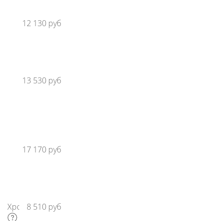
Смеситель
12 130 руб
Сisa
(однопозиционный)
Смеситель
13 530 руб
Супер
Грифф
(трехпозиционный)
Смеситель
17 170 руб
Ниагара
(трехпозиционный)
Хромотерапия
8 510 руб