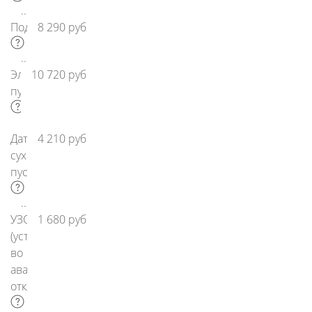
Подсветка
8 290 руб
Электронный
10 720 руб
пульт
Датчик
4 210 руб
сухого
пуска
УЗО
1 680 руб
(устр-
во
аварийного
отключения)