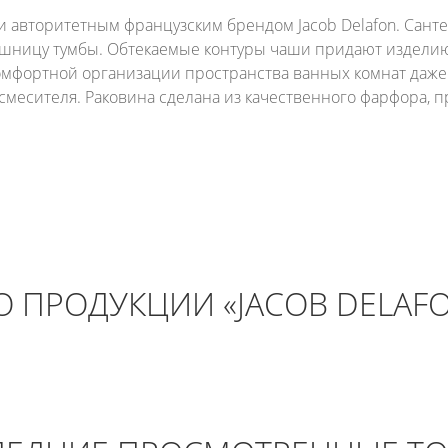
 авторитетным французским брендом Jacob Delafon. Сант
лешницу тумбы. Обтекаемые контуры чаши придают издел
комфортной организации пространства ванных комнат даж
месителя. Раковина сделана из качественного фарфора, 
 ПРОДУКЦИИ «JACOB DELAF