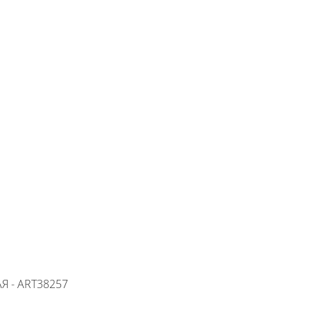
+7 (800) 500-35-91
Заявка на обратный звонок
время работы:
8:00—20:00,
пн-cб
 - ART38257