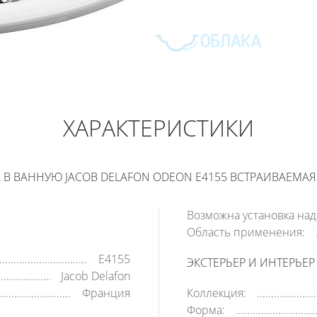
JACOB DELAFON ODEON
3 340
РУБ
ХАРАКТЕРИСТИКИ
В КОРЗИНУ
КУПИТЬ В 1 КЛИК
В ВАННУЮ JACOB DELAFON ODEON E4155 ВСТРАИВАЕМАЯ 
Возможна установка над
Область применения:
E4155
ЭКСТЕРЬЕР И ИНТЕРЬЕР
Jacob Delafon
Франция
Коллекция:
Форма: