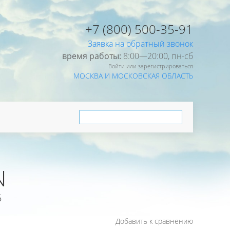
+7 (800) 500-35-91
Заявка на обратный звонок
время работы:
8:00—20:00, пн-cб
Войти или зарегистрироваться
МОСКВА И МОСКОВСКАЯ ОБЛАСТЬ
N
5
Добавить к сравнению