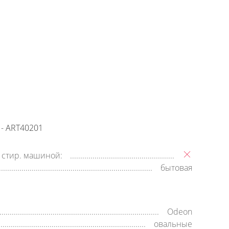
+7 (800) 500-35-91
Заявка на обратный звонок
время работы:
8:00—20:00,
пн-cб
- ART40201
 стир. машиной:
бытовая
Odeon
овальные