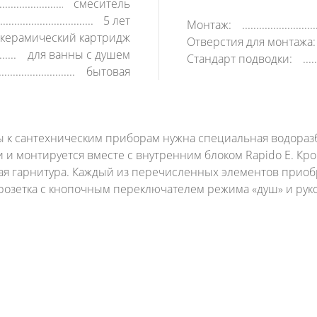
смеситель
5 лет
Монтаж:
керамический картридж
Отверстия для монтажа:
для ванны с душем
Стандарт подводки:
бытовая
ы к сантехническим приборам нужна специальная водораз
 и монтируется вместе с внутренним блоком Rapido E. Кр
ая гарнитура. Каждый из перечисленных элементов приобр
то розетка с кнопочным переключателем режима «душ» и р