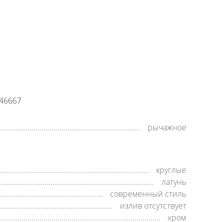
+7 (800) 500-35-91
Заявка на обратный звонок
время работы:
8:00—20:00,
пн-cб
46667
рычажное
круглые
латунь
современный стиль
излив отсутствует
хром