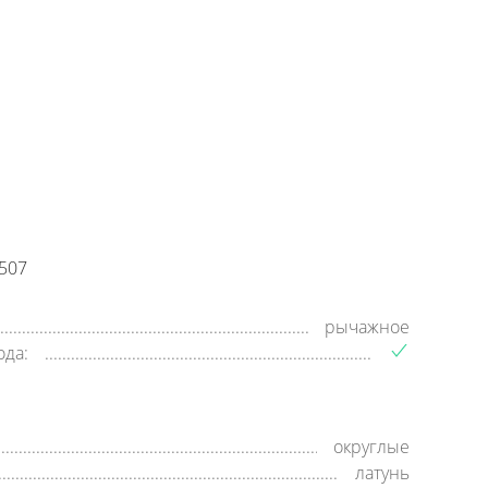
+7 (800) 500-35-91
Заявка на обратный звонок
время работы:
8:00—20:00,
пн-cб
507
рычажное
ода:
округлые
латунь