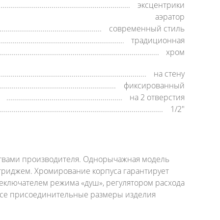
эксцентрики
аэратор
современный стиль
традиционная
хром
на стену
фиксированный
на 2 отверстия
1/2"
ствами производителя. Однорычажная модель
риджем. Хромирование корпуса гарантирует
еключателем режима «душ», регулятором расхода
 Все присоединительные размеры изделия