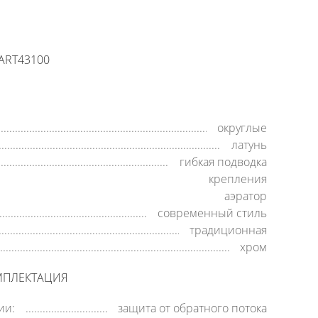
Заявка на обратный звонок
время работы:
8:00—20:00,
пн-cб
ART43100
округлые
латунь
гибкая подводка
крепления
аэратор
современный стиль
традиционная
хром
МПЛЕКТАЦИЯ
ии:
защита от обратного потока