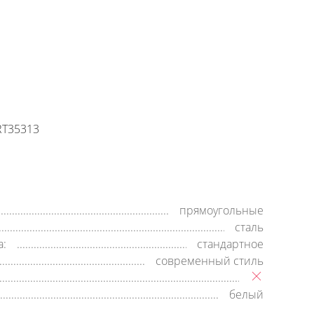
+7 (800) 500-35-91
Заявка на обратный звонок
время работы:
8:00—20:00,
пн-cб
T35313
прямоугольные
сталь
а:
стандартное
современный стиль
белый