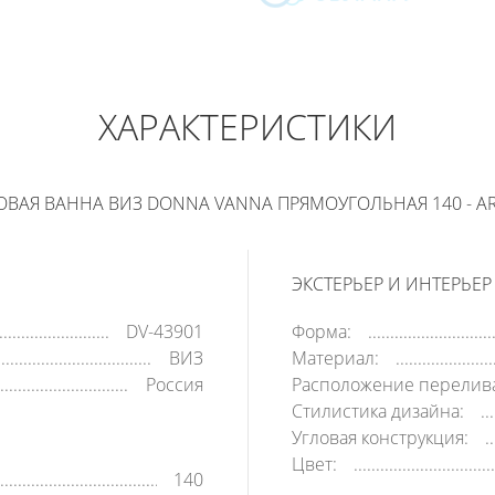
ВИЗ DONNA VANNA
6 630
РУБ
ХАРАКТЕРИСТИКИ
В КОРЗИНУ
КУПИТЬ В 1 КЛИК
ВАЯ ВАННА ВИЗ DONNA VANNA ПРЯМОУГОЛЬНАЯ 140 - AR
ЭКСТЕРЬЕР И ИНТЕРЬЕР
DV-43901
Форма:
ВИЗ
Материал:
Россия
Расположение перелив
Стилистика дизайна:
Угловая конструкция:
Цвет:
140