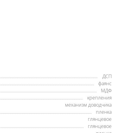
+7 (800) 500-35-91
Заявка на обратный звонок
время работы:
8:00—20:00,
пн-cб
ДСП
фаянс
МДФ
крепления
механизм доводчика
пленка
глянцевое
глянцевое