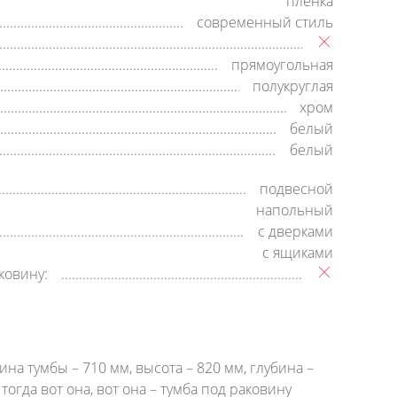
пленка
современный стиль
прямоугольная
полукруглая
хром
белый
белый
подвесной
напольный
с дверками
с ящиками
ковину:
а тумбы – 710 мм, высота – 820 мм, глубина –
тогда вот она, вот она – тумба под раковину