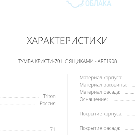
ТУМБА КРИСТИ-70 L С ЯЩИКАМИ
9 470
РУБ
ХАРАКТЕРИСТИКИ
В КОРЗИНУ
КУПИТЬ В 1 КЛИК
ТУМБА КРИСТИ-70 L С ЯЩИКАМИ - ART1908
Материал корпуса:
Материал раковины:
Материал фасада:
Triton
Оснащение:
Россия
Покрытие корпуса:
Покрытие фасада:
71