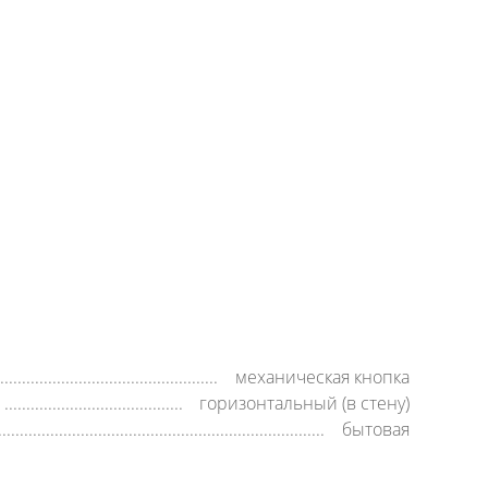
+7 (800) 500-35-91
Заявка на обратный звонок
время работы:
8:00—20:00,
пн-cб
механическая кнопка
горизонтальный (в стену)
бытовая