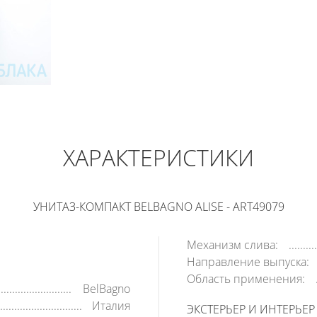
BELBAGNO
25 740
РУБ
ХАРАКТЕРИСТИКИ
В КОРЗИНУ
КУПИТЬ В 1 КЛИК
УНИТАЗ-КОМПАКТ BELBAGNO ALISE - ART49079
Механизм слива:
Направление выпуска:
Область применения:
BelBagno
Италия
ЭКСТЕРЬЕР И ИНТЕРЬЕР