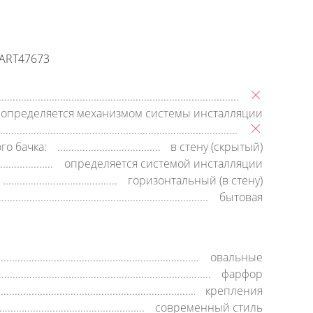
Заявка на обратный звонок
время работы:
8:00—20:00,
пн-cб
ART47673
определяется механизмом системы инсталляции
го бачка:
в стену (скрытый)
определяется системой инсталляции
горизонтальный (в стену)
бытовая
овальные
фарфор
крепления
современный стиль