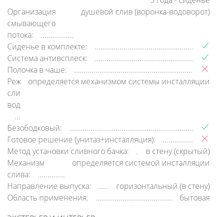
3 года - сиденье
Организация
душевой слив (воронка-водоворот)
смывающего
потока:
Сиденье в комплекте:
Система антивсплеск:
Полочка в чаше:
Режим
определяется механизмом системы инсталляции
слива
воды:
Безободковый:
Готовое решение (унитаз+инсталляция):
Метод установки сливного бачка:
в стену (скрытый)
Механизм
определяется системой инсталляции
слива:
Направление выпуска:
горизонтальный (в стену)
Область применения:
бытовая