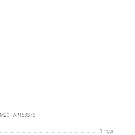
БРО
+7 (800) 500-35-91
Заявка на обратный звонок
время работы:
8:00—20:00,
пн-cб
M20 - ART53376
3 года