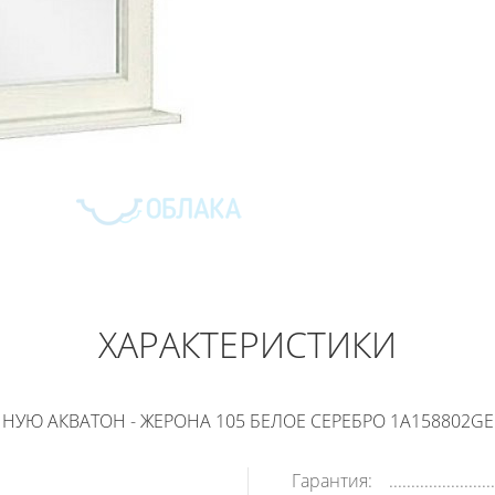
АКВАТОН - ЖЕРОНА 105 БЕЛОЕ СЕРЕ
11 789
РУБ
ХАРАКТЕРИСТИКИ
В КОРЗИНУ
КУПИТЬ В 1 КЛИК
НУЮ АКВАТОН - ЖЕРОНА 105 БЕЛОЕ СЕРЕБРО 1A158802GE
Гарантия: